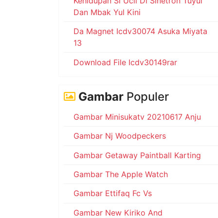
Kehidupan Si Ucil Di Sinetron Tuyul
Dan Mbak Yul Kini
Da Magnet Icdv30074 Asuka Miyata
13
Download File Icdv30149rar
Gambar
Populer
Gambar Minisukatv 20210617 Anju
Gambar Nj Woodpeckers
Gambar Getaway Paintball Karting
Gambar The Apple Watch
Gambar Ettifaq Fc Vs
Gambar New Kiriko And