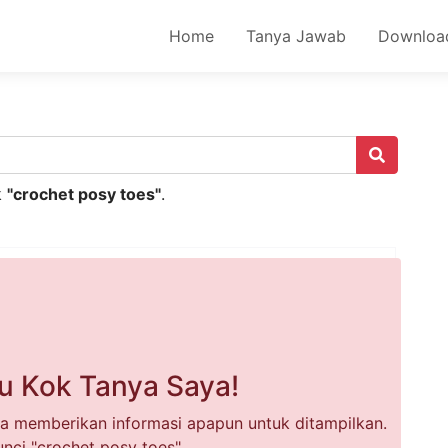
Home
Tanya Jawab
Downloa
k
"crochet posy toes"
.
u Kok Tanya Saya!
a memberikan informasi apapun untuk ditampilkan.
nci "crochet posy toes".